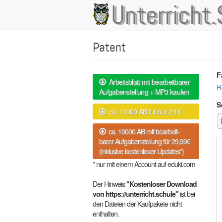
Direkt
Unterricht.
Main
zum
Inhalt
navigation
Patent
F
Arbeitsblatt mit bearbeitbarer
R
Aufgabenstellung + MP3 kaufen
S
ca. 10000 AB für nur 20 €
ca. 10000 AB mit bearbeit-
barer Aufgabenstellung für 29,99€
(inklusive kostenloser Updates*)
* nur mit einem Account auf eduki.com
Der Hinweis
"Kostenloser Download
von https://unterricht.schule"
ist bei
den Dateien der Kaufpakete nicht
enthalten.