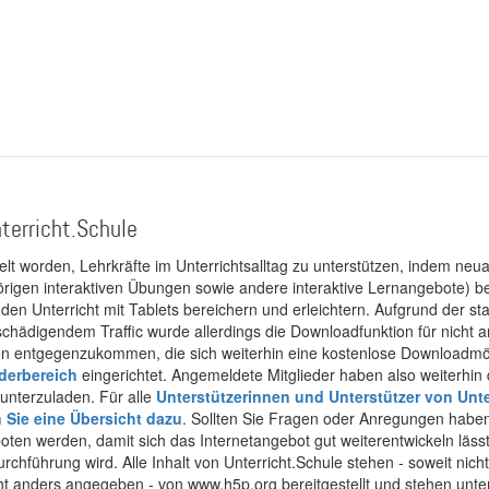
terricht.Schule
kelt worden, Lehrkräfte im Unterrichtsalltag zu unterstützen, indem neuar
rigen interaktiven Übungen sowie andere interaktive Lernangebote) ber
 den Unterricht mit Tablets bereichern und erleichtern. Aufgrund der 
 schädigendem Traffic wurde allerdings die Downloadfunktion für nicht
 entgegenzukommen, die sich weiterhin eine kostenlose Downloadmögli
ederbereich
eingerichtet. Angemeldete Mitglieder haben also weiterhin d
unterzuladen. Für alle
Unterstützerinnen und Unterstützer von Unte
n Sie eine Übersicht dazu
. Sollten Sie Fragen oder Anregungen haben,
boten werden, damit sich das Internetangebot gut weiterentwickeln läss
urchführung wird. Alle Inhalt von Unterricht.Schule stehen - soweit nic
cht anders angegeben - von www.h5p.org bereitgestellt und stehen unte