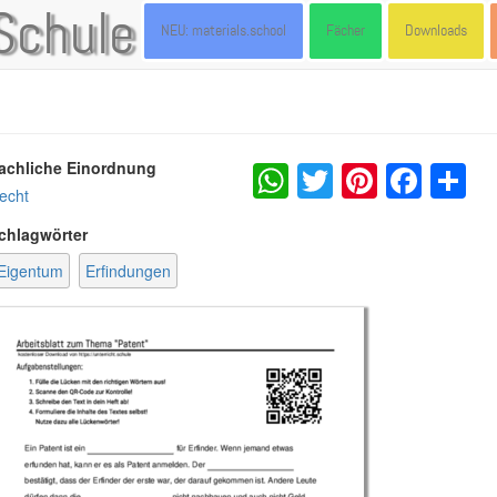
Schule
NEU: materials.school
Fächer
Downloads
WhatsApp
Twitter
Pintere
Fac
S
achliche Einordnung
echt
chlagwörter
Eigentum
Erfindungen