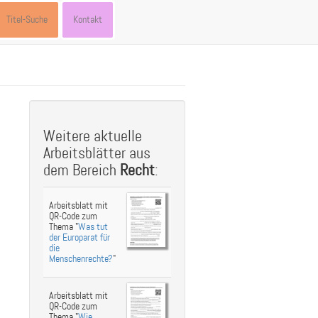
Titel-Suche
Kontakt
st
ebook
hare
Weitere aktuelle
Arbeitsblätter aus
dem Bereich
Recht
:
Arbeitsblatt mit
QR-Code zum
Thema "
Was tut
der Europarat für
die
Menschenrechte?
"
Arbeitsblatt mit
QR-Code zum
Thema "
Wie