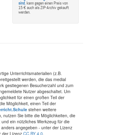
sind
,
kann gegen einen Preis von
15 € auch als ZIP-Archiv gekauft
werden.
tige Unterrichtsmaterialien (z.B.
eitgestellt werden, die das medial
stark gestiegenen Besucherzahl und zum
 angemeldete Nutzer abgeschaltet. Um
chkeit für einen großen Teil der
ie Möglichkeit, einen Teil der
rricht.Schule
stehen weitere
 nutzen Sie bitte die Möglichkeiten, die
t und ein nützliches Werkzeug für die
ht anders angegeben - unter der Lizenz
r der Lizenz
CC BY 4.0
.