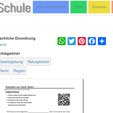
Schule
NEU: materials.school
Fächer
Downloads
WhatsApp
Twitter
Pintere
Fac
S
achliche Einordnung
echt
chlagwörter
Gesetzgebung
Naturgesetze
Recht
Regeln