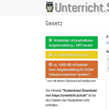
Direkt
Unterricht.
Main
zum
Inhalt
navigation
Gesetz
F
Arbeitsblatt mit bearbeitbarer
R
Aufgabenstellung + MP3 kaufen
S
ca. 10000 AB für nur 20 €
ca. 10000 AB mit bearbeit-
barer Aufgabenstellung für 29,99€
(inklusive kostenloser Updates*)
* nur mit einem Account auf eduki.com
Der Hinweis
"Kostenloser Download
von https://unterricht.schule"
ist bei
den Dateien der Kaufpakete nicht
enthalten.