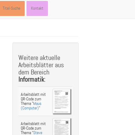
Titel-Suche
Kontakt
st
ebook
hare
Weitere aktuelle
Arbeitsblätter aus
dem Bereich
Informatik
:
Arbeitsblatt mit
QR-Code zum
Thema "
Maus
(Computer)
"
Arbeitsblatt mit
QR-Code zum
Thema "
Steve