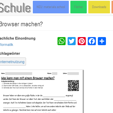
Schule
NEU: materials.school
Fächer
Downloads
Browser machen?
WhatsApp
Twitter
Pintere
Fac
S
achliche Einordnung
nformatik
chlagwörter
Internetnutzung