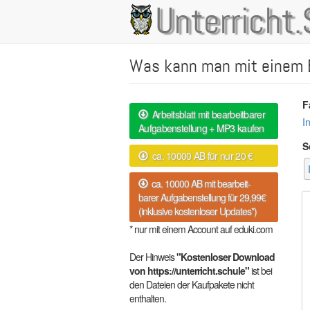
Direkt
Unterricht.
Main
zum
Inhalt
navigation
Was kann man mit einem 
F
Arbeitsblatt mit bearbeitbarer
I
Aufgabenstellung + MP3 kaufen
S
ca. 10000 AB für nur 20 €
ca. 10000 AB mit bearbeit-
barer Aufgabenstellung für 29,99€
(inklusive kostenloser Updates*)
* nur mit einem Account auf eduki.com
Der Hinweis
"Kostenloser Download
von https://unterricht.schule"
ist bei
den Dateien der Kaufpakete nicht
enthalten.