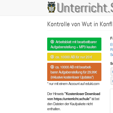
Direkt
Unterricht.
Main
zum
Inhalt
navigation
Kontrolle von Wut in Konfl
F
Arbeitsblatt mit bearbeitbarer
E
Aufgabenstellung + MP3 kaufen
R
S
ca. 10000 AB für nur 20 €
S
ca. 10000 AB mit bearbeit-
barer Aufgabenstellung für 29,99€
(inklusive kostenloser Updates*)
* nur mit einem Account auf eduki.com
Der Hinweis
"Kostenloser Download
von https://unterricht.schule"
ist bei
den Dateien der Kaufpakete nicht
enthalten.