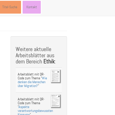
Titel-Suche
Kontakt
st
ebook
hare
Weitere aktuelle
Arbeitsblätter aus
dem Bereich
Ethik
:
Arbeitsblatt mit QR-
Code zum Thema "
Wie
denken die Menschen
über Migration?
"
Arbeitsblatt mit QR-
Code zum Thema
"
Aspekte
verantwortungsbewussten
Konsums
"