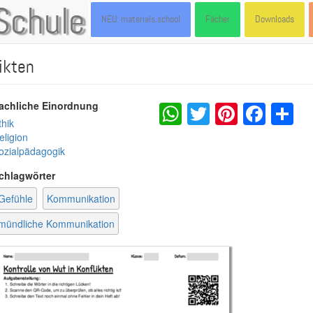
Schule
NEU: materials.school
Fächer
Downloads
ikten
WhatsApp
Twitter
Pintere
Fac
S
achliche Einordnung
thik
eligion
ozialpädagogik
chlagwörter
Gefühle
Kommunikation
mündliche Kommunikation