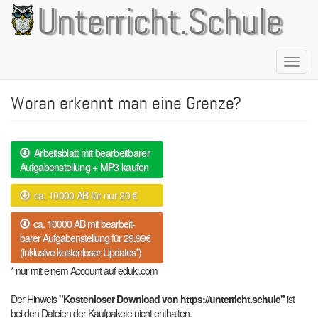
Direkt
Unterricht.Schule
zum
Inhalt
Naviga
aktivie
Woran erkennt man eine Grenze?
Arbeitsblatt mit bearbeitbarer
Aufgabenstellung + MP3 kaufen
ca. 10000 AB für nur 20 €
ca. 10000 AB mit bearbeit-
barer Aufgabenstellung für 29,99€
(inklusive kostenloser Updates*)
* nur mit einem Account auf eduki.com
Der Hinweis
"Kostenloser Download von https://unterricht.schule"
ist
bei den Dateien der Kaufpakete nicht enthalten.