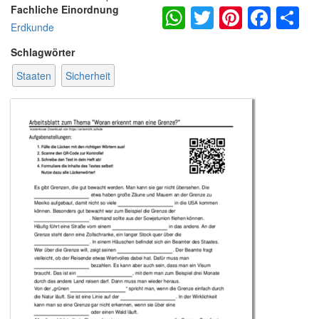
WhatsApp
Twitter
Pintere
Fac
S
Fachliche Einordnung
Erdkunde
Schlagwörter
Staaten
Sicherheit