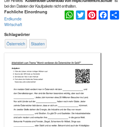
Der Hinweis
"Kostenloser Download von https://unterricht.schule"
ist
bei den Dateien der Kaufpakete nicht enthalten.
WhatsApp
Twitter
Pintere
Fac
S
Fachliche Einordnung
Erdkunde
Wirtschaft
Schlagwörter
Österreich
Staaten