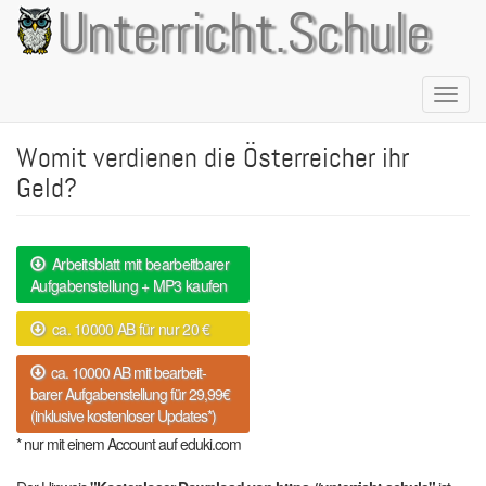
Direkt
Unterricht.Schule
zum
Inhalt
Naviga
aktivie
Womit verdienen die Österreicher ihr
Geld?
Arbeitsblatt mit bearbeitbarer
Aufgabenstellung + MP3 kaufen
ca. 10000 AB für nur 20 €
ca. 10000 AB mit bearbeit-
barer Aufgabenstellung für 29,99€
(inklusive kostenloser Updates*)
* nur mit einem Account auf eduki.com