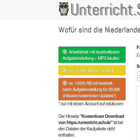
Direkt
Unterricht.
Main
zum
Inhalt
navigation
Wofür sind die Niederland
F
Arbeitsblatt mit bearbeitbarer
E
Aufgabenstellung + MP3 kaufen
S
ca. 10000 AB für nur 20 €
ca. 10000 AB mit bearbeit-
barer Aufgabenstellung für 29,99€
(inklusive kostenloser Updates*)
* nur mit einem Account auf eduki.com
Der Hinweis
"Kostenloser Download
von https://unterricht.schule"
ist bei
den Dateien der Kaufpakete nicht
enthalten.