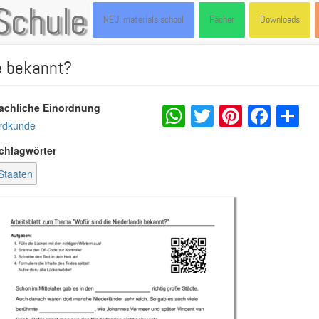
Schule
NEU: materials.school
Fächer
Downloads
e bekannt?
WhatsApp
Twitter
Pintere
Fac
S
achliche Einordnung
rdkunde
chlagwörter
Staaten