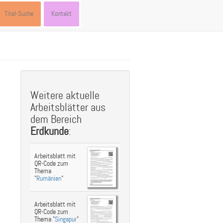
Titel-Suche
Kontakt
st
ebook
hare
Weitere aktuelle
Arbeitsblätter aus
dem Bereich
Erdkunde
:
Arbeitsblatt mit
QR-Code zum
Thema
"
Rumänien
"
Arbeitsblatt mit
QR-Code zum
Thema "
Singapur
"