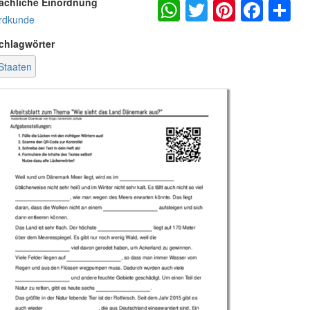
WhatsApp
Twitter
Pintere
Fac
S
achliche Einordnung
rdkunde
chlagwörter
Staaten