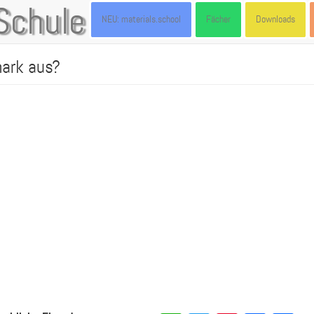
Schule
NEU: materials.school
Fächer
Downloads
ark aus?