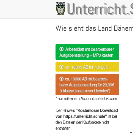
Direkt
Unterricht.
Main
zum
Inhalt
navigation
Wie sieht das Land Dänem
Arbeitsblatt mit bearbeitbarer
Aufgabenstellung + MP3 kaufen
ca. 10000 AB für nur 20 €
ca. 10000 AB mit bearbeit-
barer Aufgabenstellung für 29,99€
(inklusive kostenloser Updates*)
* nur mit einem Account auf eduki.com
Der Hinweis
"Kostenloser Download
von https://unterricht.schule"
ist bei
den Dateien der Kaufpakete nicht
enthalten.