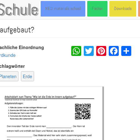
Schule
NEU: materials.school
Fächer
Downloads
 aufgebaut?
WhatsApp
Twitter
Pintere
Fac
S
achliche Einordnung
rdkunde
chlagwörter
Planeten
Erde