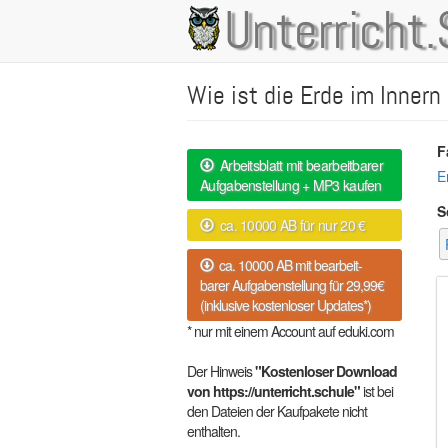
Direkt
Unterricht.
Main
zum
Inhalt
navigation
Wie ist die Erde im Innern
F
Arbeitsblatt mit bearbeitbarer
E
Aufgabenstellung + MP3 kaufen
S
ca. 10000 AB für nur 20 €
ca. 10000 AB mit bearbeit-
barer Aufgabenstellung für 29,99€
(inklusive kostenloser Updates*)
* nur mit einem Account auf eduki.com
Der Hinweis
"Kostenloser Download
von https://unterricht.schule"
ist bei
den Dateien der Kaufpakete nicht
enthalten.