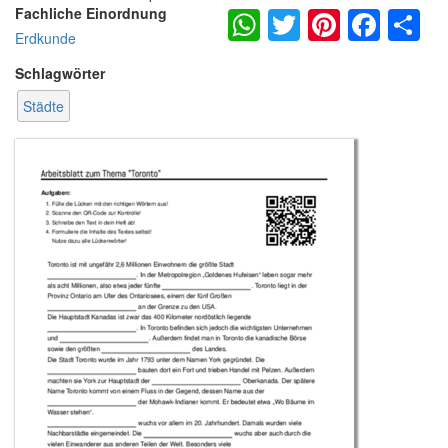
WhatsApp
Twitter
Pintere
Fac
S
Fachliche Einordnung
Erdkunde
Schlagwörter
Städte