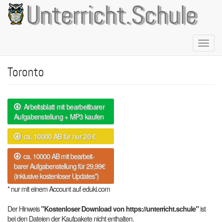
Direkt
Unterricht.Schule
zum
Inhalt
Naviga
aktivie
Toronto
Arbeitsblatt mit bearbeitbarer
Aufgabenstellung + MP3 kaufen
ca. 10000 AB für nur 20 €
ca. 10000 AB mit bearbeit-
barer Aufgabenstellung für 29,99€
(inklusive kostenloser Updates*)
* nur mit einem Account auf eduki.com
Der Hinweis
"Kostenloser Download von https://unterricht.schule"
ist
bei den Dateien der Kaufpakete nicht enthalten.