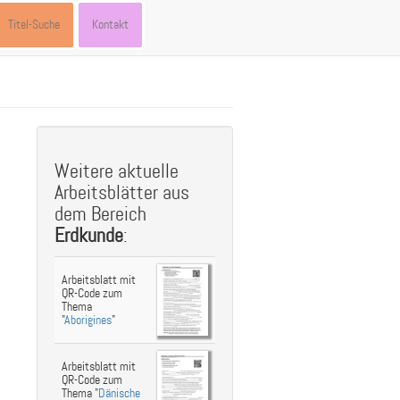
Titel-Suche
Kontakt
st
ebook
hare
Weitere aktuelle
Arbeitsblätter aus
dem Bereich
Erdkunde
:
Arbeitsblatt mit
QR-Code zum
Thema
"
Aborigines
"
Arbeitsblatt mit
QR-Code zum
Thema "
Dänische