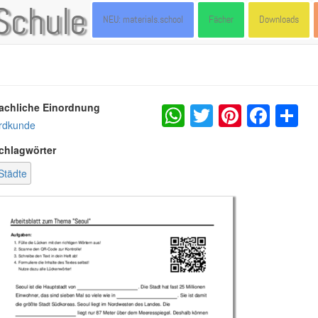
Schule
NEU: materials.school
Fächer
Downloads
WhatsApp
Twitter
Pintere
Fac
S
achliche Einordnung
rdkunde
chlagwörter
Städte