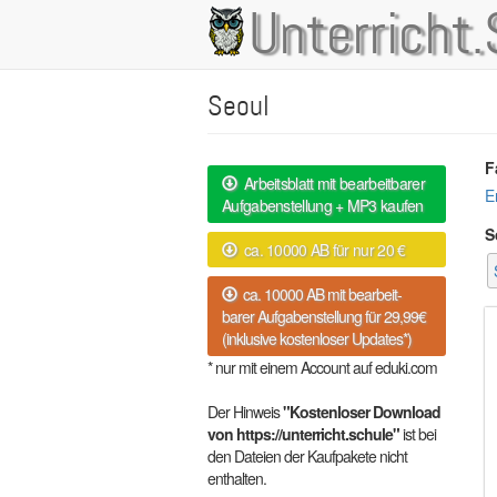
Direkt
Unterricht.
Main
zum
Inhalt
navigation
Seoul
F
Arbeitsblatt mit bearbeitbarer
E
Aufgabenstellung + MP3 kaufen
S
ca. 10000 AB für nur 20 €
ca. 10000 AB mit bearbeit-
barer Aufgabenstellung für 29,99€
(inklusive kostenloser Updates*)
* nur mit einem Account auf eduki.com
Der Hinweis
"Kostenloser Download
von https://unterricht.schule"
ist bei
den Dateien der Kaufpakete nicht
enthalten.