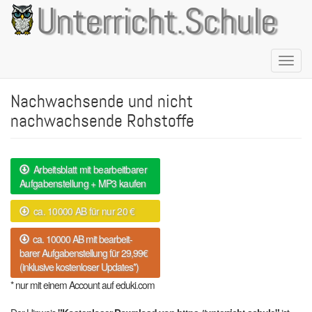
Direkt
Unterricht.Schule
zum
Inhalt
Naviga
aktivie
Nachwachsende und nicht
nachwachsende Rohstoffe
Arbeitsblatt mit bearbeitbarer
Aufgabenstellung + MP3 kaufen
ca. 10000 AB für nur 20 €
ca. 10000 AB mit bearbeit-
barer Aufgabenstellung für 29,99€
(inklusive kostenloser Updates*)
* nur mit einem Account auf eduki.com