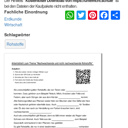
Der Hinweis
"Kostenloser Download von https://unterricht.schule"
ist
bei den Dateien der Kaufpakete nicht enthalten.
WhatsApp
Twitter
Pintere
Fac
S
Fachliche Einordnung
Erdkunde
Wirtschaft
Schlagwörter
Rohstoffe