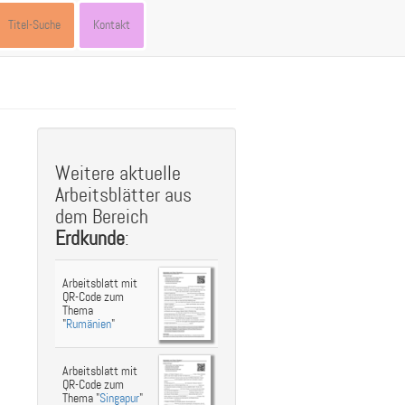
Titel-Suche
Kontakt
st
ebook
hare
Weitere aktuelle
Arbeitsblätter aus
dem Bereich
Erdkunde
:
Arbeitsblatt mit
QR-Code zum
Thema
"
Rumänien
"
Arbeitsblatt mit
QR-Code zum
Thema "
Singapur
"