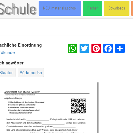
Schule
NEU: materials.school
Fächer
Downloads
WhatsApp
Twitter
Pintere
Fac
S
achliche Einordnung
rdkunde
chlagwörter
Staaten
Südamerika