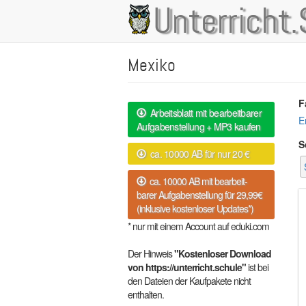
Direkt
Unterricht.
Main
zum
Inhalt
navigation
Mexiko
F
Arbeitsblatt mit bearbeitbarer
E
Aufgabenstellung + MP3 kaufen
S
ca. 10000 AB für nur 20 €
ca. 10000 AB mit bearbeit-
barer Aufgabenstellung für 29,99€
(inklusive kostenloser Updates*)
* nur mit einem Account auf eduki.com
Der Hinweis
"Kostenloser Download
von https://unterricht.schule"
ist bei
den Dateien der Kaufpakete nicht
enthalten.