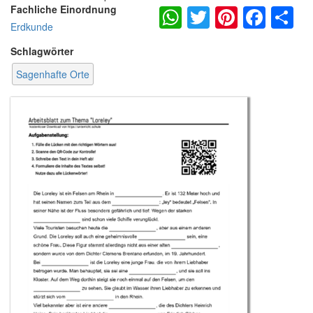
WhatsApp
Twitter
Pintere
Fac
S
Fachliche Einordnung
Erdkunde
Schlagwörter
Sagenhafte Orte