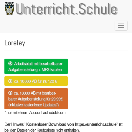
Direkt
Unterricht.Schule
zum
Inhalt
Naviga
aktivie
Loreley
Arbeitsblatt mit bearbeitbarer
Aufgabenstellung + MP3 kaufen
ca. 10000 AB für nur 20 €
ca. 10000 AB mit bearbeit-
barer Aufgabenstellung für 29,99€
(inklusive kostenloser Updates*)
* nur mit einem Account auf eduki.com
Der Hinweis
"Kostenloser Download von https://unterricht.schule"
ist
bei den Dateien der Kaufpakete nicht enthalten.