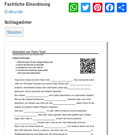
WhatsApp
Twitter
Pintere
Fac
S
Fachliche Einordnung
Erdkunde
Schlagwörter
Staaten