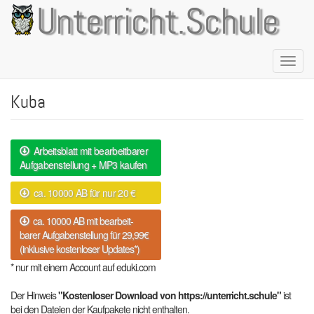
Direkt
Unterricht.Schule
zum
Inhalt
Naviga
aktivie
Kuba
Arbeitsblatt mit bearbeitbarer
Aufgabenstellung + MP3 kaufen
ca. 10000 AB für nur 20 €
ca. 10000 AB mit bearbeit-
barer Aufgabenstellung für 29,99€
(inklusive kostenloser Updates*)
* nur mit einem Account auf eduki.com
Der Hinweis
"Kostenloser Download von https://unterricht.schule"
ist
bei den Dateien der Kaufpakete nicht enthalten.