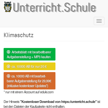
Direkt
Unterricht.Schule
zum
Inhalt
Naviga
aktivie
Klimaschutz
Arbeitsblatt mit bearbeitbarer
Aufgabenstellung + MP3 kaufen
ca. 10000 AB für nur 20 €
ca. 10000 AB mit bearbeit-
barer Aufgabenstellung für 29,99€
(inklusive kostenloser Updates*)
* nur mit einem Account auf eduki.com
Der Hinweis
"Kostenloser Download von https://unterricht.schule"
ist
bei den Dateien der Kaufpakete nicht enthalten.