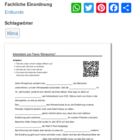
WhatsApp
Twitter
Pintere
Fac
S
Fachliche Einordnung
Erdkunde
Schlagwörter
Klima