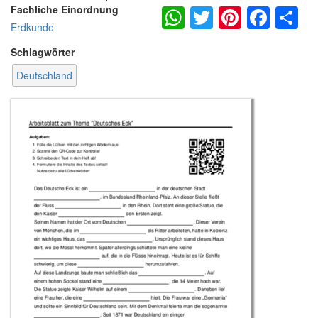
WhatsApp
Twitter
Pintere
Fac
S
Fachliche Einordnung
Erdkunde
Schlagwörter
Deutschland