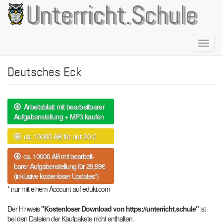
Direkt
Unterricht.Schule
zum
Inhalt
Naviga
aktivie
Deutsches Eck
Arbeitsblatt mit bearbeitbarer
Aufgabenstellung + MP3 kaufen
ca. 10000 AB für nur 20 €
ca. 10000 AB mit bearbeit-
barer Aufgabenstellung für 29,99€
(inklusive kostenloser Updates*)
* nur mit einem Account auf eduki.com
Der Hinweis
"Kostenloser Download von https://unterricht.schule"
ist
bei den Dateien der Kaufpakete nicht enthalten.