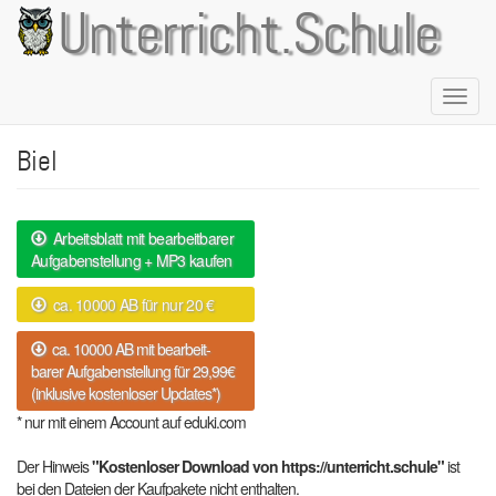
Direkt
Unterricht.Schule
zum
Inhalt
Naviga
aktivie
Biel
Arbeitsblatt mit bearbeitbarer
Aufgabenstellung + MP3 kaufen
ca. 10000 AB für nur 20 €
ca. 10000 AB mit bearbeit-
barer Aufgabenstellung für 29,99€
(inklusive kostenloser Updates*)
* nur mit einem Account auf eduki.com
Der Hinweis
"Kostenloser Download von https://unterricht.schule"
ist
bei den Dateien der Kaufpakete nicht enthalten.