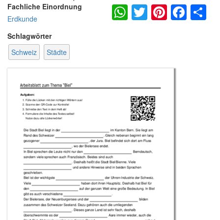
WhatsApp
Twitter
Pintere
Fac
S
Fachliche Einordnung
Erdkunde
Schlagwörter
Schweiz
Städte