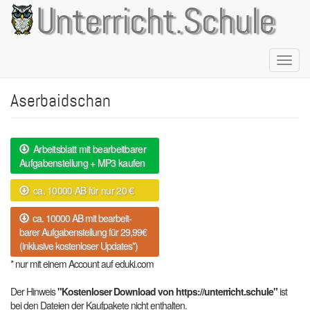
Direkt
Unterricht.Schule
zum
Inhalt
Naviga
aktivie
Aserbaidschan
Arbeitsblatt mit bearbeitbarer
Aufgabenstellung + MP3 kaufen
ca. 10000 AB für nur 20 €
ca. 10000 AB mit bearbeit-
barer Aufgabenstellung für 29,99€
(inklusive kostenloser Updates*)
* nur mit einem Account auf eduki.com
Der Hinweis
"Kostenloser Download von https://unterricht.schule"
ist
bei den Dateien der Kaufpakete nicht enthalten.