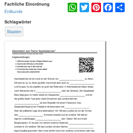
WhatsApp
Twitter
Pintere
Fac
S
Fachliche Einordnung
Erdkunde
Schlagwörter
Staaten