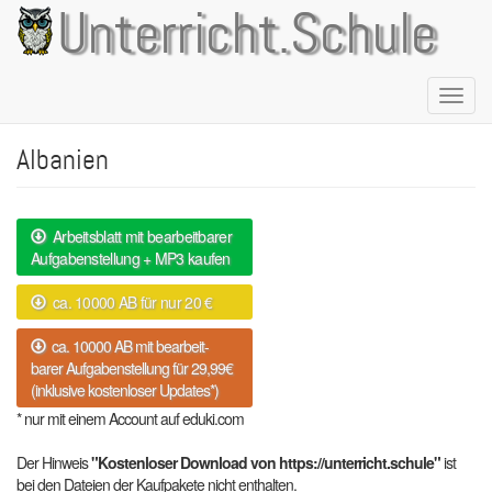
Direkt
Unterricht.Schule
zum
Inhalt
Naviga
aktivie
Albanien
Arbeitsblatt mit bearbeitbarer
Aufgabenstellung + MP3 kaufen
ca. 10000 AB für nur 20 €
ca. 10000 AB mit bearbeit-
barer Aufgabenstellung für 29,99€
(inklusive kostenloser Updates*)
* nur mit einem Account auf eduki.com
Der Hinweis
"Kostenloser Download von https://unterricht.schule"
ist
bei den Dateien der Kaufpakete nicht enthalten.