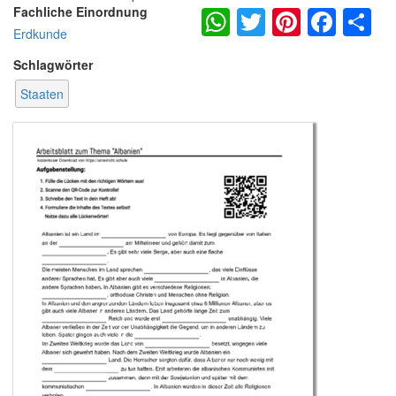
WhatsApp
Twitter
Pintere
Fac
S
Fachliche Einordnung
Erdkunde
Schlagwörter
Staaten