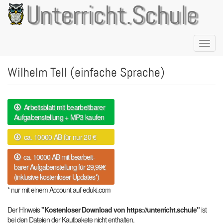
Direkt
Unterricht.Schule
zum
Inhalt
Naviga
aktivie
Wilhelm Tell (einfache Sprache)
Arbeitsblatt mit bearbeitbarer
Aufgabenstellung + MP3 kaufen
ca. 10000 AB für nur 20 €
ca. 10000 AB mit bearbeit-
barer Aufgabenstellung für 29,99€
(inklusive kostenloser Updates*)
* nur mit einem Account auf eduki.com
Der Hinweis
"Kostenloser Download von https://unterricht.schule"
ist
bei den Dateien der Kaufpakete nicht enthalten.