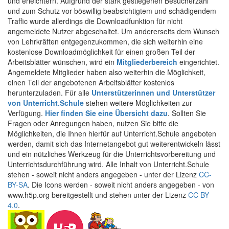
und erleichtern. Aufgrund der stark gestiegenen Besucherzahl
und zum Schutz vor böswillig beabsichtigtem und schädigendem
Traffic wurde allerdings die Downloadfunktion für nicht
angemeldete Nutzer abgeschaltet. Um andererseits dem Wunsch
von Lehrkräften entgegenzukommen, die sich weiterhin eine
kostenlose Downloadmöglichkeit für einen großen Teil der
Arbeitsblätter wünschen, wird ein
Mitgliederbereich
eingerichtet.
Angemeldete Mitglieder haben also weiterhin die Möglichkeit,
einen Teil der angebotenen Arbeitsblätter kostenlos
herunterzuladen. Für alle
Unterstützerinnen und Unterstützer
von Unterricht.Schule
stehen weitere Möglichkeiten zur
Verfügung.
Hier finden Sie eine Übersicht dazu
. Sollten Sie
Fragen oder Anregungen haben, nutzen Sie bitte die
Möglichkeiten, die Ihnen hierfür auf Unterricht.Schule angeboten
werden, damit sich das Internetangebot gut weiterentwickeln lässt
und ein nützliches Werkzeug für die Unterrichtsvorbereitung und
Unterrichtsdurchführung wird. Alle Inhalt von Unterricht.Schule
stehen - soweit nicht anders angegeben - unter der Lizenz
CC-
BY-SA
. Die Icons werden - soweit nicht anders angegeben - von
www.h5p.org bereitgestellt und stehen unter der Lizenz
CC BY
4.0
.