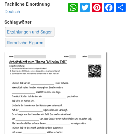
WhatsApp
Twitter
Pintere
Fac
S
Fachliche Einordnung
Deutsch
Schlagwörter
Erzählungen und Sagen
literarische Figuren