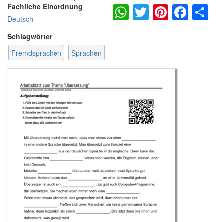
WhatsApp
Twitter
Pintere
Fac
S
Fachliche Einordnung
Deutsch
Schlagwörter
Fremdsprachen
Sprachen