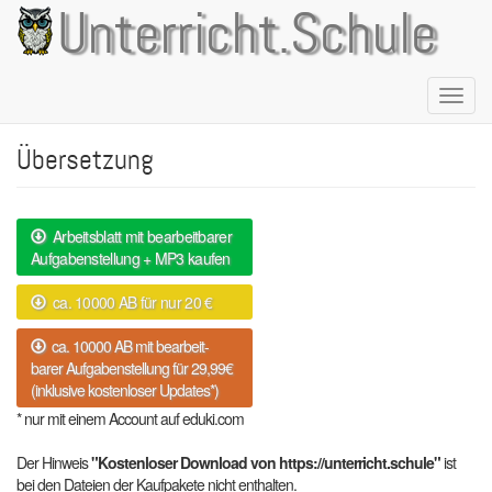
Direkt
Unterricht.Schule
zum
Inhalt
Naviga
aktivie
Übersetzung
Arbeitsblatt mit bearbeitbarer
Aufgabenstellung + MP3 kaufen
ca. 10000 AB für nur 20 €
ca. 10000 AB mit bearbeit-
barer Aufgabenstellung für 29,99€
(inklusive kostenloser Updates*)
* nur mit einem Account auf eduki.com
Der Hinweis
"Kostenloser Download von https://unterricht.schule"
ist
bei den Dateien der Kaufpakete nicht enthalten.