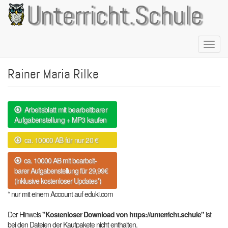
Direkt
Unterricht.Schule
zum
Inhalt
Naviga
aktivie
Rainer Maria Rilke
Arbeitsblatt mit bearbeitbarer
Aufgabenstellung + MP3 kaufen
ca. 10000 AB für nur 20 €
ca. 10000 AB mit bearbeit-
barer Aufgabenstellung für 29,99€
(inklusive kostenloser Updates*)
* nur mit einem Account auf eduki.com
Der Hinweis
"Kostenloser Download von https://unterricht.schule"
ist
bei den Dateien der Kaufpakete nicht enthalten.