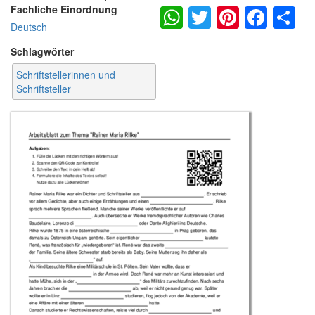
WhatsApp
Twitter
Pintere
Fac
S
Fachliche Einordnung
Deutsch
Schlagwörter
Schriftstellerinnen und
Schriftsteller