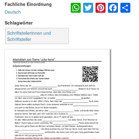
WhatsApp
Twitter
Pintere
Fac
S
Fachliche Einordnung
Deutsch
Schlagwörter
Schriftstellerinnen und
Schriftsteller