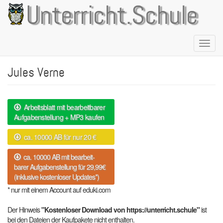
Direkt
Unterricht.Schule
zum
Inhalt
Naviga
aktivie
Jules Verne
Arbeitsblatt mit bearbeitbarer
Aufgabenstellung + MP3 kaufen
ca. 10000 AB für nur 20 €
ca. 10000 AB mit bearbeit-
barer Aufgabenstellung für 29,99€
(inklusive kostenloser Updates*)
* nur mit einem Account auf eduki.com
Der Hinweis
"Kostenloser Download von https://unterricht.schule"
ist
bei den Dateien der Kaufpakete nicht enthalten.