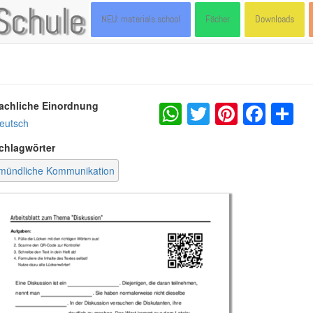
Schule
NEU: materials.school
Fächer
Downloads
WhatsApp
Twitter
Pintere
Fac
S
achliche Einordnung
eutsch
chlagwörter
mündliche Kommunikation