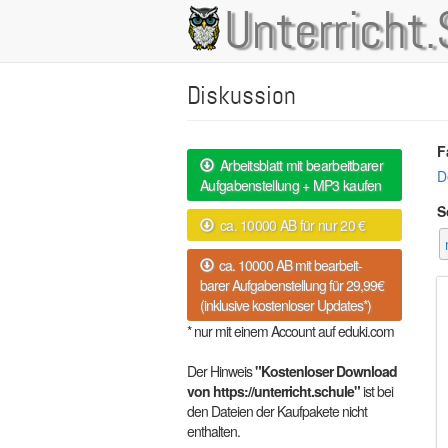
Direkt
Unterricht.
Main
zum
Inhalt
navigation
Diskussion
F
Arbeitsblatt mit bearbeitbarer
D
Aufgabenstellung + MP3 kaufen
S
ca. 10000 AB für nur 20 €
ca. 10000 AB mit bearbeit-
barer Aufgabenstellung für 29,99€
(inklusive kostenloser Updates*)
* nur mit einem Account auf eduki.com
Der Hinweis
"Kostenloser Download
von https://unterricht.schule"
ist bei
den Dateien der Kaufpakete nicht
enthalten.