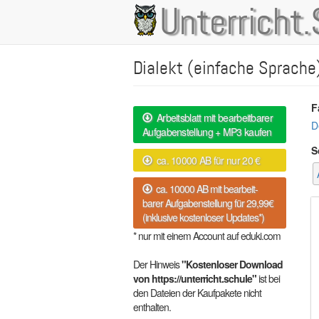
Direkt
Unterricht.
Main
zum
Inhalt
navigation
Dialekt (einfache Sprache
F
Arbeitsblatt mit bearbeitbarer
D
Aufgabenstellung + MP3 kaufen
S
ca. 10000 AB für nur 20 €
ca. 10000 AB mit bearbeit-
barer Aufgabenstellung für 29,99€
(inklusive kostenloser Updates*)
* nur mit einem Account auf eduki.com
Der Hinweis
"Kostenloser Download
von https://unterricht.schule"
ist bei
den Dateien der Kaufpakete nicht
enthalten.