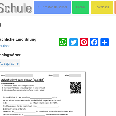
Schule
NEU: materials.school
Fächer
Downloads
)
WhatsApp
Twitter
Pintere
Fac
S
achliche Einordnung
eutsch
chlagwörter
Aussprache