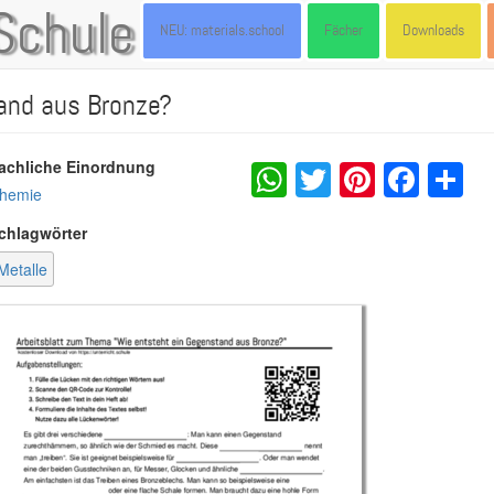
Schule
NEU: materials.school
Fächer
Downloads
and aus Bronze?
WhatsApp
Twitter
Pintere
Fac
S
achliche Einordnung
hemie
chlagwörter
Metalle