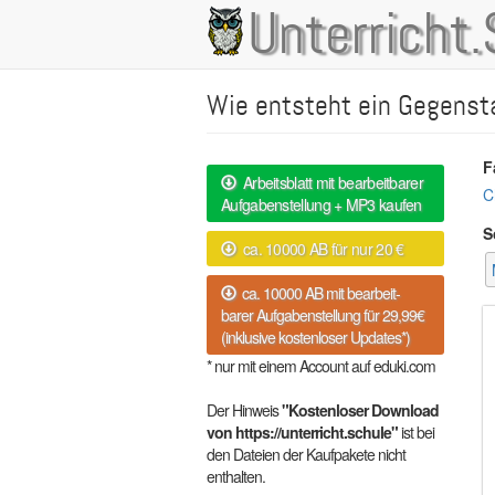
Direkt
Unterricht.
Main
zum
Inhalt
navigation
Wie entsteht ein Gegenst
F
Arbeitsblatt mit bearbeitbarer
C
Aufgabenstellung + MP3 kaufen
S
ca. 10000 AB für nur 20 €
ca. 10000 AB mit bearbeit-
barer Aufgabenstellung für 29,99€
(inklusive kostenloser Updates*)
* nur mit einem Account auf eduki.com
Der Hinweis
"Kostenloser Download
von https://unterricht.schule"
ist bei
den Dateien der Kaufpakete nicht
enthalten.