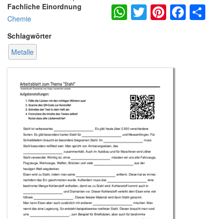
WhatsApp
Twitter
Pintere
Fac
S
Fachliche Einordnung
Chemie
Schlagwörter
Metalle