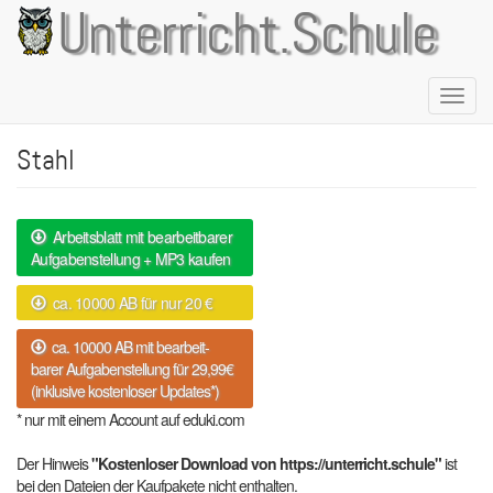
Direkt
Unterricht.Schule
zum
Inhalt
Naviga
aktivie
Stahl
Arbeitsblatt mit bearbeitbarer
Aufgabenstellung + MP3 kaufen
ca. 10000 AB für nur 20 €
ca. 10000 AB mit bearbeit-
barer Aufgabenstellung für 29,99€
(inklusive kostenloser Updates*)
* nur mit einem Account auf eduki.com
Der Hinweis
"Kostenloser Download von https://unterricht.schule"
ist
bei den Dateien der Kaufpakete nicht enthalten.