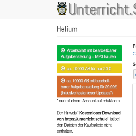
Direkt
Unterricht.
Main
zum
Inhalt
navigation
Helium
F
Arbeitsblatt mit bearbeitbarer
C
Aufgabenstellung + MP3 kaufen
S
ca. 10000 AB für nur 20 €
ca. 10000 AB mit bearbeit-
barer Aufgabenstellung für 29,99€
(inklusive kostenloser Updates*)
* nur mit einem Account auf eduki.com
Der Hinweis
"Kostenloser Download
von https://unterricht.schule"
ist bei
den Dateien der Kaufpakete nicht
enthalten.