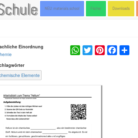
Schule
NEU: materials.school
Fächer
Downloads
WhatsApp
Twitter
Pintere
Fac
S
achliche Einordnung
hemie
chlagwörter
chemische Elemente