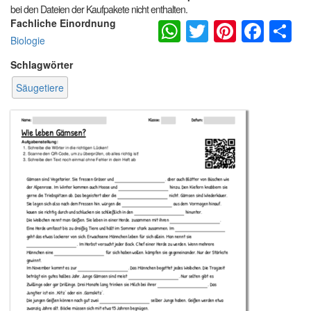
bei den Dateien der Kaufpakete nicht enthalten.
WhatsApp
Twitter
Pintere
Fac
S
Fachliche Einordnung
Biologie
Schlagwörter
Säugetiere