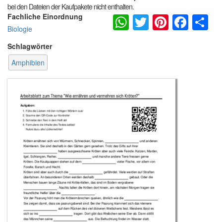
bei den Dateien der Kaufpakete nicht enthalten.
WhatsApp
Twitter
Pintere
Fac
S
Fachliche Einordnung
Biologie
Schlagwörter
Amphibien