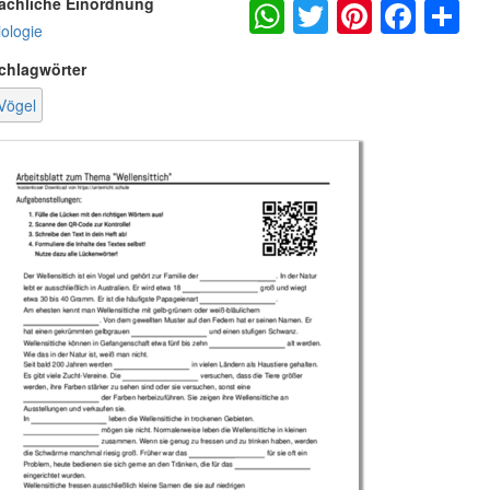
WhatsApp
Twitter
Pintere
Fac
S
achliche Einordnung
iologie
chlagwörter
Vögel