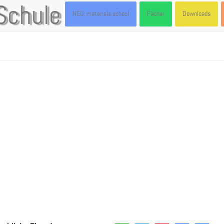
Schule
NEU: materials.school
Fächer
Downloads