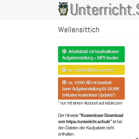
Direkt
Unterricht.
Main
zum
Inhalt
navigation
Wellensittich
Arbeitsblatt mit bearbeitbarer
Aufgabenstellung + MP3 kaufen
ca. 10000 AB für nur 20 €
ca. 10000 AB mit bearbeit-
barer Aufgabenstellung für 29,99€
(inklusive kostenloser Updates*)
* nur mit einem Account auf eduki.com
Der Hinweis
"Kostenloser Download
von https://unterricht.schule"
ist bei
den Dateien der Kaufpakete nicht
enthalten.