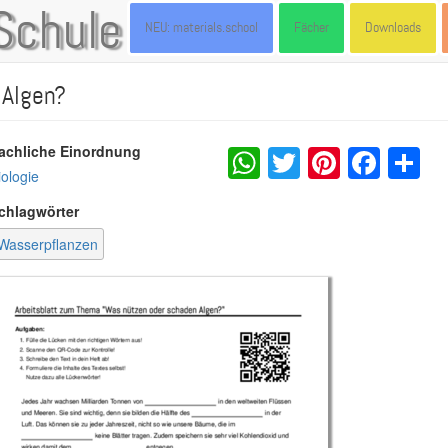
Schule
NEU: materials.school
Fächer
Downloads
 Algen?
WhatsApp
Twitter
Pintere
Fac
S
achliche Einordnung
iologie
chlagwörter
Wasserpflanzen