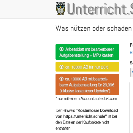
Direkt
Unterricht.
Main
zum
Inhalt
navigation
Was nützen oder schaden
F
Arbeitsblatt mit bearbeitbarer
B
Aufgabenstellung + MP3 kaufen
S
ca. 10000 AB für nur 20 €
ca. 10000 AB mit bearbeit-
barer Aufgabenstellung für 29,99€
(inklusive kostenloser Updates*)
* nur mit einem Account auf eduki.com
Der Hinweis
"Kostenloser Download
von https://unterricht.schule"
ist bei
den Dateien der Kaufpakete nicht
enthalten.