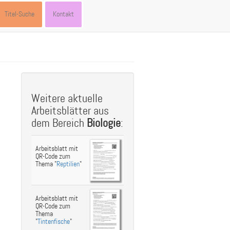
Titel-Suche
Kontakt
st
ebook
hare
Weitere aktuelle
Arbeitsblätter aus
dem Bereich
Biologie
:
Arbeitsblatt mit
QR-Code zum
Thema "
Reptilien
"
Arbeitsblatt mit
QR-Code zum
Thema
"
Tintenfische
"