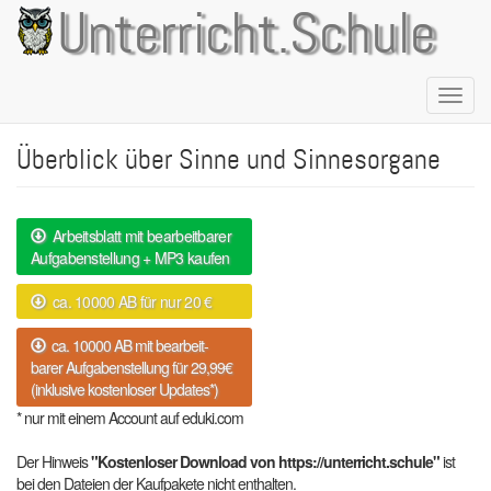
Direkt
Unterricht.Schule
zum
Inhalt
Naviga
aktivie
Überblick über Sinne und Sinnesorgane
Arbeitsblatt mit bearbeitbarer
Aufgabenstellung + MP3 kaufen
ca. 10000 AB für nur 20 €
ca. 10000 AB mit bearbeit-
barer Aufgabenstellung für 29,99€
(inklusive kostenloser Updates*)
* nur mit einem Account auf eduki.com
Der Hinweis
"Kostenloser Download von https://unterricht.schule"
ist
bei den Dateien der Kaufpakete nicht enthalten.