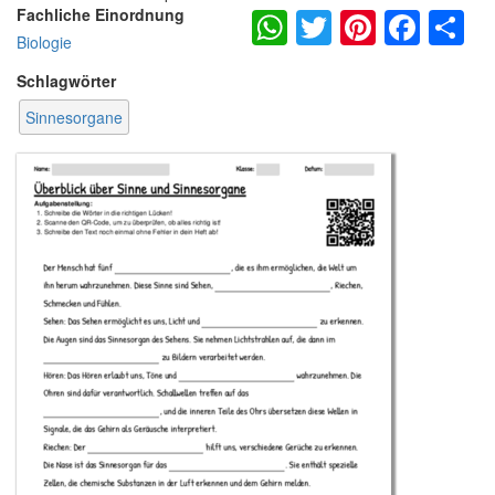
WhatsApp
Twitter
Pintere
Fac
S
Fachliche Einordnung
Biologie
Schlagwörter
Sinnesorgane