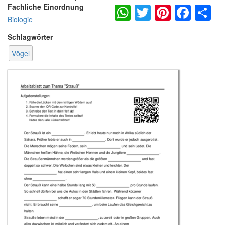
WhatsApp
Twitter
Pintere
Fac
S
Fachliche Einordnung
Biologie
Schlagwörter
Vögel