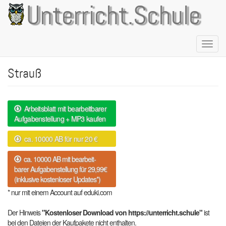
Direkt
Unterricht.Schule
zum
Inhalt
Naviga
aktivie
Strauß
Arbeitsblatt mit bearbeitbarer
Aufgabenstellung + MP3 kaufen
ca. 10000 AB für nur 20 €
ca. 10000 AB mit bearbeit-
barer Aufgabenstellung für 29,99€
(inklusive kostenloser Updates*)
* nur mit einem Account auf eduki.com
Der Hinweis
"Kostenloser Download von https://unterricht.schule"
ist
bei den Dateien der Kaufpakete nicht enthalten.