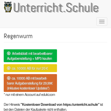
Direkt
Unterricht.Schule
zum
Inhalt
Naviga
aktivie
Regenwurm
Arbeitsblatt mit bearbeitbarer
Aufgabenstellung + MP3 kaufen
ca. 10000 AB für nur 20 €
ca. 10000 AB mit bearbeit-
barer Aufgabenstellung für 29,99€
(inklusive kostenloser Updates*)
* nur mit einem Account auf eduki.com
Der Hinweis
"Kostenloser Download von https://unterricht.schule"
ist
bei den Dateien der Kaufpakete nicht enthalten.