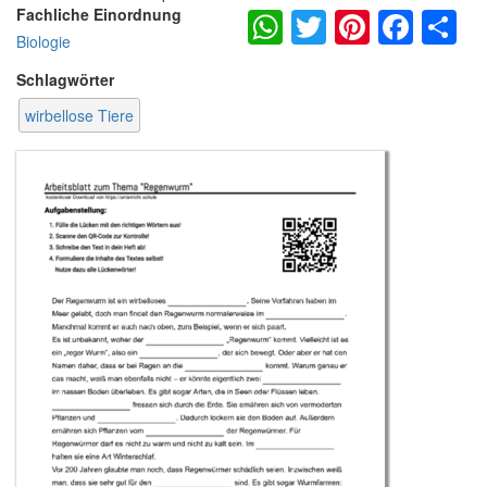
WhatsApp
Twitter
Pintere
Fac
S
Fachliche Einordnung
Biologie
Schlagwörter
wirbellose Tiere