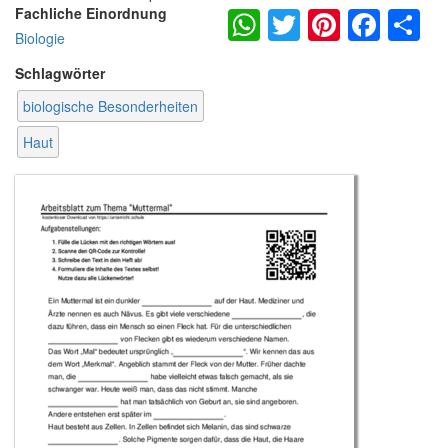
WhatsApp
Twitter
Pintere
Fac
S
Fachliche Einordnung
Biologie
Schlagwörter
biologische Besonderheiten
Haut