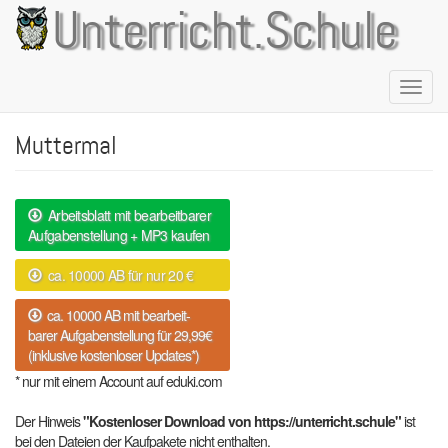
Direkt
Unterricht.Schule
zum
Inhalt
Naviga
aktivie
Muttermal
Arbeitsblatt mit bearbeitbarer
Aufgabenstellung + MP3 kaufen
ca. 10000 AB für nur 20 €
ca. 10000 AB mit bearbeit-
barer Aufgabenstellung für 29,99€
(inklusive kostenloser Updates*)
* nur mit einem Account auf eduki.com
Der Hinweis
"Kostenloser Download von https://unterricht.schule"
ist
bei den Dateien der Kaufpakete nicht enthalten.