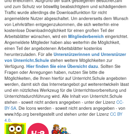
und erleichtern. Aufgrund der stark gestiegenen Besucherzahl
und zum Schutz vor böswillig beabsichtigtem und schädigendem
Traffic wurde allerdings die Downloadfunktion für nicht
angemeldete Nutzer abgeschaltet. Um andererseits dem Wunsch
von Lehrkräften entgegenzukommen, die sich weiterhin eine
kostenlose Downloadmöglichkeit für einen großen Teil der
Arbeitsblätter wünschen, wird ein
Mitgliederbereich
eingerichtet.
Angemeldete Mitglieder haben also weiterhin die Möglichkeit,
einen Teil der angebotenen Arbeitsblätter kostenlos
herunterzuladen. Für alle
Unterstützerinnen und Unterstützer
von Unterricht.Schule
stehen weitere Möglichkeiten zur
Verfügung.
Hier finden Sie eine Übersicht dazu
. Sollten Sie
Fragen oder Anregungen haben, nutzen Sie bitte die
Möglichkeiten, die Ihnen hierfür auf Unterricht.Schule angeboten
werden, damit sich das Internetangebot gut weiterentwickeln lässt
und ein nützliches Werkzeug für die Unterrichtsvorbereitung und
Unterrichtsdurchführung wird. Alle Inhalt von Unterricht.Schule
stehen - soweit nicht anders angegeben - unter der Lizenz
CC-
BY-SA
. Die Icons werden - soweit nicht anders angegeben - von
www.h5p.org bereitgestellt und stehen unter der Lizenz
CC BY
4.0
.