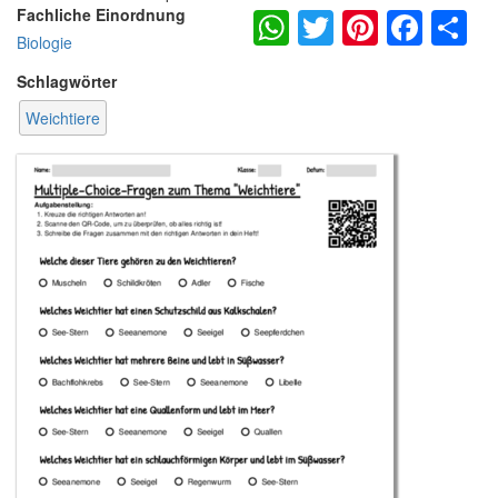
WhatsApp
Twitter
Pintere
Fac
S
Fachliche Einordnung
Biologie
Schlagwörter
Weichtiere