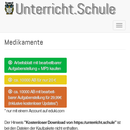
Direkt
Unterricht.Schule
zum
Inhalt
Naviga
aktivie
Medikamente
Arbeitsblatt mit bearbeitbarer
Aufgabenstellung + MP3 kaufen
ca. 10000 AB für nur 20 €
ca. 10000 AB mit bearbeit-
barer Aufgabenstellung für 29,99€
(inklusive kostenloser Updates*)
* nur mit einem Account auf eduki.com
Der Hinweis
"Kostenloser Download von https://unterricht.schule"
ist
bei den Dateien der Kaufpakete nicht enthalten.