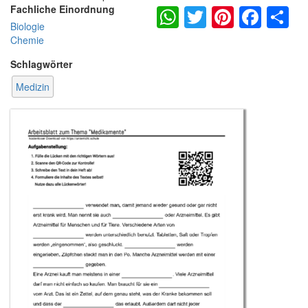
WhatsApp
Twitter
Pintere
Fac
S
Fachliche Einordnung
Biologie
Chemie
Schlagwörter
Medizin