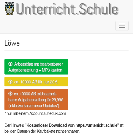
Direkt
Unterricht.Schule
zum
Inhalt
Naviga
aktivie
Löwe
Arbeitsblatt mit bearbeitbarer
Aufgabenstellung + MP3 kaufen
ca. 10000 AB für nur 20 €
ca. 10000 AB mit bearbeit-
barer Aufgabenstellung für 29,99€
(inklusive kostenloser Updates*)
* nur mit einem Account auf eduki.com
Der Hinweis
"Kostenloser Download von https://unterricht.schule"
ist
bei den Dateien der Kaufpakete nicht enthalten.