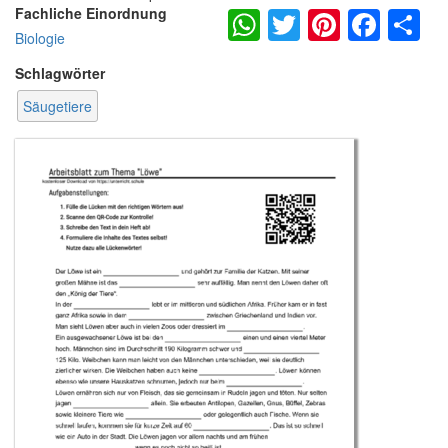
WhatsApp
Twitter
Pintere
Fac
S
Fachliche Einordnung
Biologie
Schlagwörter
Säugetiere