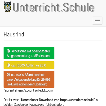
Direkt
Unterricht.Schule
zum
Inhalt
Naviga
aktivie
Hausrind
Arbeitsblatt mit bearbeitbarer
Aufgabenstellung + MP3 kaufen
ca. 10000 AB für nur 20 €
ca. 10000 AB mit bearbeit-
barer Aufgabenstellung für 29,99€
(inklusive kostenloser Updates*)
* nur mit einem Account auf eduki.com
Der Hinweis
"Kostenloser Download von https://unterricht.schule"
ist
bei den Dateien der Kaufpakete nicht enthalten.