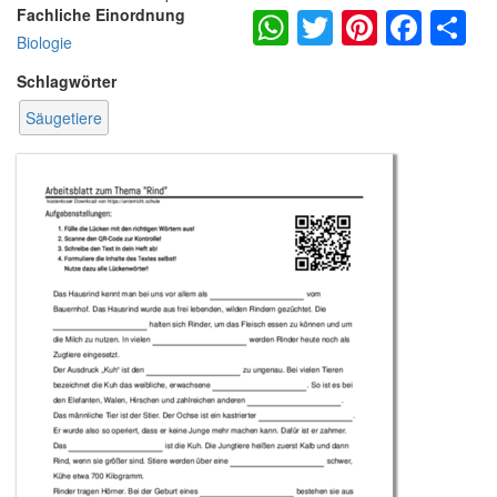
WhatsApp
Twitter
Pintere
Fac
S
Fachliche Einordnung
Biologie
Schlagwörter
Säugetiere