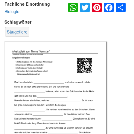
WhatsApp
Twitter
Pintere
Fac
S
Fachliche Einordnung
Biologie
Schlagwörter
Säugetiere