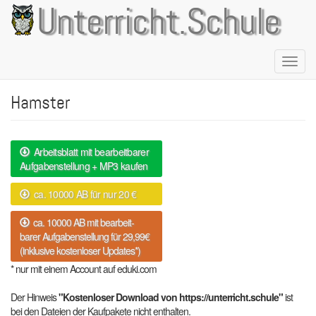
Direkt
Unterricht.Schule
zum
Inhalt
Naviga
aktivie
Hamster
Arbeitsblatt mit bearbeitbarer
Aufgabenstellung + MP3 kaufen
ca. 10000 AB für nur 20 €
ca. 10000 AB mit bearbeit-
barer Aufgabenstellung für 29,99€
(inklusive kostenloser Updates*)
* nur mit einem Account auf eduki.com
Der Hinweis
"Kostenloser Download von https://unterricht.schule"
ist
bei den Dateien der Kaufpakete nicht enthalten.