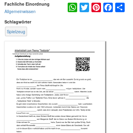
WhatsApp
Twitter
Pintere
Fac
S
Fachliche Einordnung
Allgemeinwissen
Schlagwörter
Spielzeug