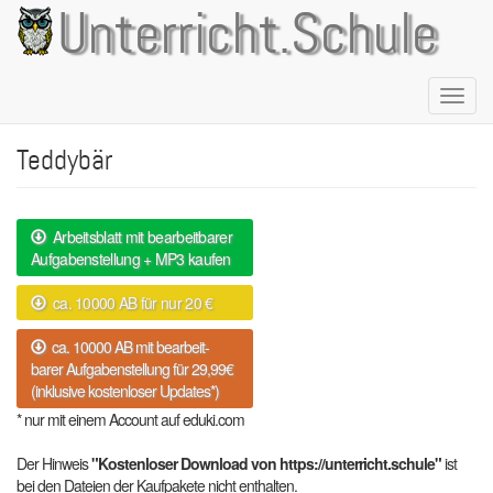
Direkt
Unterricht.Schule
zum
Inhalt
Naviga
aktivie
Teddybär
Arbeitsblatt mit bearbeitbarer
Aufgabenstellung + MP3 kaufen
ca. 10000 AB für nur 20 €
ca. 10000 AB mit bearbeit-
barer Aufgabenstellung für 29,99€
(inklusive kostenloser Updates*)
* nur mit einem Account auf eduki.com
Der Hinweis
"Kostenloser Download von https://unterricht.schule"
ist
bei den Dateien der Kaufpakete nicht enthalten.