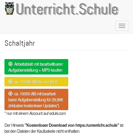
Direkt
Unterricht.Schule
zum
Inhalt
Naviga
aktivie
Schaltjahr
Arbeitsblatt mit bearbeitbarer
Aufgabenstellung + MP3 kaufen
ca. 10000 AB für nur 20 €
ca. 10000 AB mit bearbeit-
barer Aufgabenstellung für 29,99€
(inklusive kostenloser Updates*)
* nur mit einem Account auf eduki.com
Der Hinweis
"Kostenloser Download von https://unterricht.schule"
ist
bei den Dateien der Kaufpakete nicht enthalten.