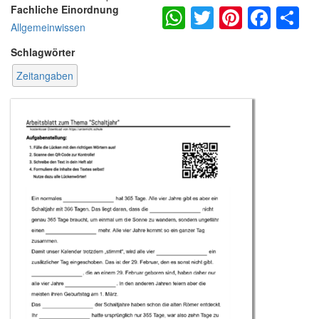
WhatsApp
Twitter
Pintere
Fac
S
Fachliche Einordnung
Allgemeinwissen
Schlagwörter
Zeitangaben