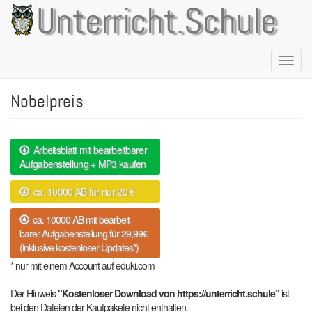
Direkt
Unterricht.Schule
zum
Inhalt
Naviga
aktivie
Nobelpreis
Arbeitsblatt mit bearbeitbarer
Aufgabenstellung + MP3 kaufen
ca. 10000 AB für nur 20 €
ca. 10000 AB mit bearbeit-
barer Aufgabenstellung für 29,99€
(inklusive kostenloser Updates*)
* nur mit einem Account auf eduki.com
Der Hinweis
"Kostenloser Download von https://unterricht.schule"
ist
bei den Dateien der Kaufpakete nicht enthalten.