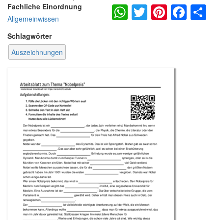
WhatsApp
Twitter
Pintere
Fac
S
Fachliche Einordnung
Allgemeinwissen
Schlagwörter
Auszeichnungen