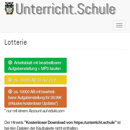
Direkt
Unterricht.Schule
zum
Inhalt
Naviga
aktivie
Lotterie
Arbeitsblatt mit bearbeitbarer
Aufgabenstellung + MP3 kaufen
ca. 10000 AB für nur 20 €
ca. 10000 AB mit bearbeit-
barer Aufgabenstellung für 29,99€
(inklusive kostenloser Updates*)
* nur mit einem Account auf eduki.com
Der Hinweis
"Kostenloser Download von https://unterricht.schule"
ist
bei den Dateien der Kaufpakete nicht enthalten.