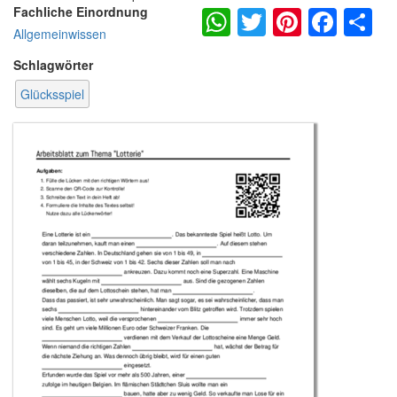
WhatsApp
Twitter
Pintere
Fac
S
Fachliche Einordnung
Allgemeinwissen
Schlagwörter
Glücksspiel