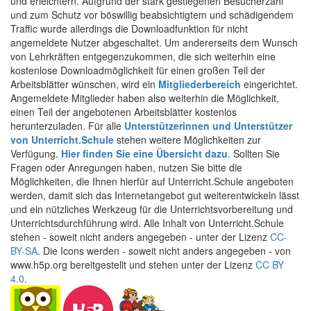
und erleichtern. Aufgrund der stark gestiegenen Besucherzahl
und zum Schutz vor böswillig beabsichtigtem und schädigendem
Traffic wurde allerdings die Downloadfunktion für nicht
angemeldete Nutzer abgeschaltet. Um andererseits dem Wunsch
von Lehrkräften entgegenzukommen, die sich weiterhin eine
kostenlose Downloadmöglichkeit für einen großen Teil der
Arbeitsblätter wünschen, wird ein
Mitgliederbereich
eingerichtet.
Angemeldete Mitglieder haben also weiterhin die Möglichkeit,
einen Teil der angebotenen Arbeitsblätter kostenlos
herunterzuladen. Für alle
Unterstützerinnen und Unterstützer
von Unterricht.Schule
stehen weitere Möglichkeiten zur
Verfügung.
Hier finden Sie eine Übersicht dazu
. Sollten Sie
Fragen oder Anregungen haben, nutzen Sie bitte die
Möglichkeiten, die Ihnen hierfür auf Unterricht.Schule angeboten
werden, damit sich das Internetangebot gut weiterentwickeln lässt
und ein nützliches Werkzeug für die Unterrichtsvorbereitung und
Unterrichtsdurchführung wird. Alle Inhalt von Unterricht.Schule
stehen - soweit nicht anders angegeben - unter der Lizenz
CC-
BY-SA
. Die Icons werden - soweit nicht anders angegeben - von
www.h5p.org bereitgestellt und stehen unter der Lizenz
CC BY
4.0
.