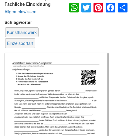
WhatsApp
Twitter
Pintere
Fac
S
Fachliche Einordnung
Allgemeinwissen
Schlagwörter
Kunsthandwerk
Einzelsportart