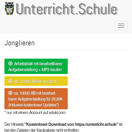
Direkt
Unterricht.Schule
zum
Inhalt
Naviga
aktivie
Jonglieren
Arbeitsblatt mit bearbeitbarer
Aufgabenstellung + MP3 kaufen
ca. 10000 AB für nur 20 €
ca. 10000 AB mit bearbeit-
barer Aufgabenstellung für 29,99€
(inklusive kostenloser Updates*)
* nur mit einem Account auf eduki.com
Der Hinweis
"Kostenloser Download von https://unterricht.schule"
ist
bei den Dateien der Kaufpakete nicht enthalten.